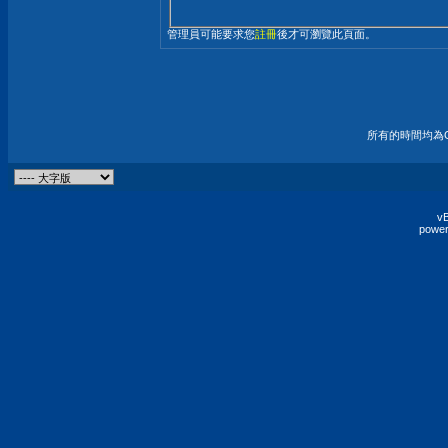
管理員可能要求您
註冊
後才可瀏覽此頁面。
所有的時間均為G
vB
power