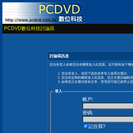
PCDVD數位科技討論區
討論區訊息
您沒有登入或者您沒有權限進入此頁面。這可能有如下幾個
您沒有登入。填寫下面的表單登入後再次嘗試。
您沒有足夠的權限進入此頁面。您正在嘗試編輯
如果您正在嘗試發表文章，管理員可能已經禁止
登入
帳戶:
密碼:
記住我?