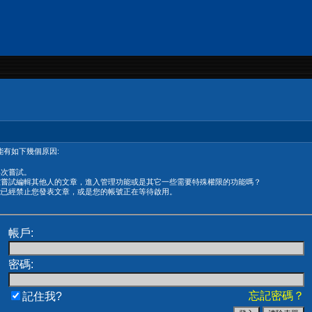
有如下幾個原因:
再次嘗試。
在嘗試編輯其他人的文章，進入管理功能或是其它一些需要特殊權限的功能嗎？
能已經禁止您發表文章，或是您的帳號正在等待啟用。
帳戶:
密碼:
忘記密碼？
記住我?