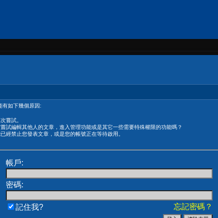
有如下幾個原因:
再次嘗試。
在嘗試編輯其他人的文章，進入管理功能或是其它一些需要特殊權限的功能嗎？
能已經禁止您發表文章，或是您的帳號正在等待啟用。
帳戶:
密碼:
忘記密碼？
記住我?