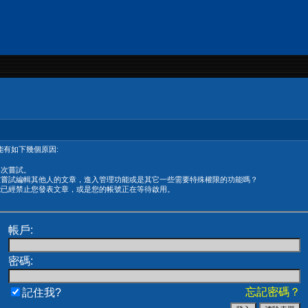
有如下幾個原因:
再次嘗試。
在嘗試編輯其他人的文章，進入管理功能或是其它一些需要特殊權限的功能嗎？
能已經禁止您發表文章，或是您的帳號正在等待啟用。
帳戶:
密碼:
忘記密碼？
記住我?