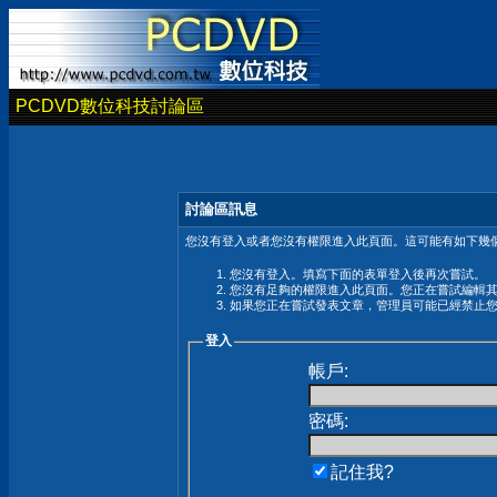
PCDVD數位科技討論區
討論區訊息
您沒有登入或者您沒有權限進入此頁面。這可能有如下幾個
您沒有登入。填寫下面的表單登入後再次嘗試。
您沒有足夠的權限進入此頁面。您正在嘗試編輯
如果您正在嘗試發表文章，管理員可能已經禁止
登入
帳戶:
密碼:
記住我?