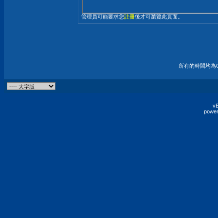
管理員可能要求您
註冊
後才可瀏覽此頁面。
所有的時間均為G
vB
power