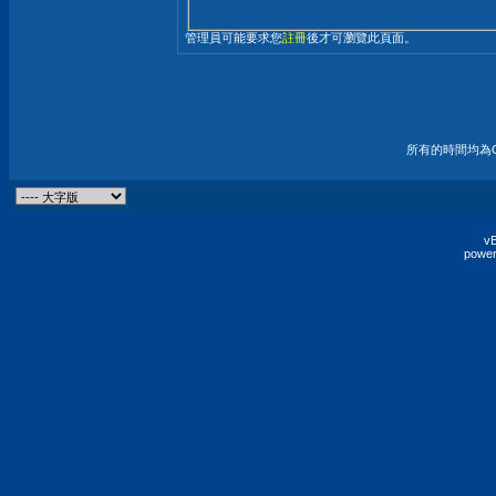
管理員可能要求您
註冊
後才可瀏覽此頁面。
所有的時間均為G
vB
power