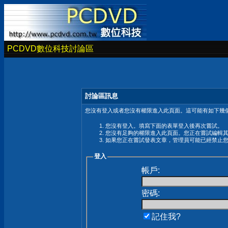
PCDVD數位科技討論區
討論區訊息
您沒有登入或者您沒有權限進入此頁面。這可能有如下幾個
您沒有登入。填寫下面的表單登入後再次嘗試。
您沒有足夠的權限進入此頁面。您正在嘗試編輯
如果您正在嘗試發表文章，管理員可能已經禁止
登入
帳戶:
密碼:
記住我?