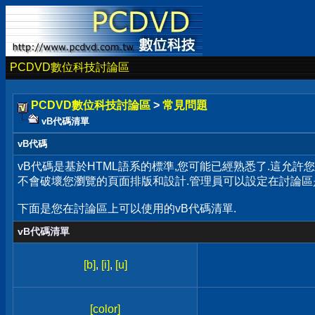
PCDVD數位科技討論區
PCDVD數位科技討論區
>
常見問題
vB代碼清單
vB代碼
vB代碼是基於HTML語系的標準,您可能已經熟悉了.這允許
不會破壞您瀏覽的頁面排版和設計.管理員可以設定在討論區
下面是您在討論區上可以使用的vB代碼清單.
vB代碼清單
[b]
,
[i]
,
[u]
[color]