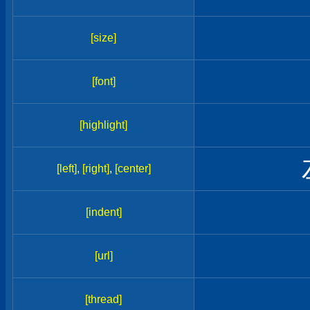
[size]
[font]
[highlight]
[left]
,
[right]
,
[center]
[indent]
[url]
[thread]