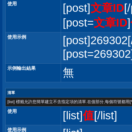
使用
[post]
文章ID
[
[post=
文章ID
]
[post]269302[
使用示例
[post=2693
示例輸出結果
無
清單
[list] 標籤允許您簡單建立不含指定項的清單.在值部分,每個符號都用[*
使用
[list]
值
[/list]
使用示例