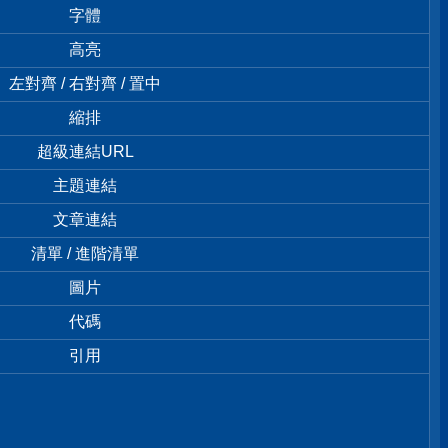
字體
高亮
左對齊 / 右對齊 / 置中
縮排
超級連結URL
主題連結
文章連結
清單 / 進階清單
圖片
代碼
引用