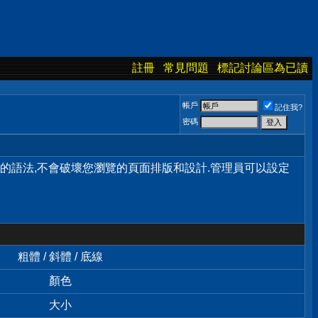
註冊
常見問題
標記討論區為已讀
帳戶
記住我?
密碼
單的語法,不會破壞您瀏覽的頁面排版和設計.管理員可以設定
粗體 / 斜體 / 底線
顏色
大小