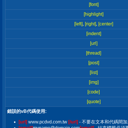
[font]
[highlight]
[left]
,
[right]
,
[center]
[indent]
[url]
[thread]
[post]
[list]
[img]
[code]
[quote]
錯誤的vB代碼使用:
[url]
www.pcdvd.com.tw
[/url]
- 不要在文本和代碼間加
[email]
myname@domain.com
[email]
- 結束標籤必須要加