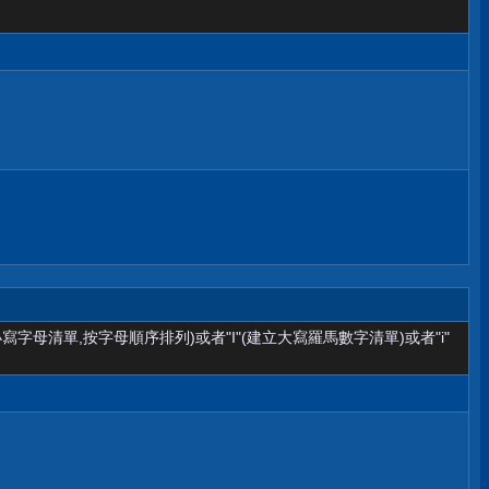
小寫字母清單,按字母順序排列)或者"I"(建立大寫羅馬數字清單)或者"i"