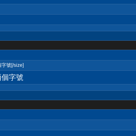
號[/size]
兩個字號