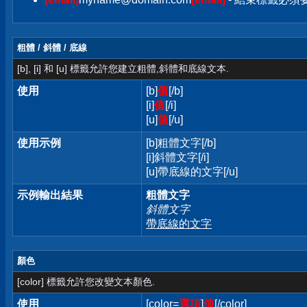
粗體 / 斜體 / 底線
[b], [i] 和 [u] 標籤允許您建立粗體,斜體和底線文本.
使用
[b]
值
[/b]
[i]
值
[/i]
[u]
值
[/u]
使用示例
[b]粗體文字[/b]
[i]斜體文字[/i]
[u]帶底線的文字[/u]
示例輸出結果
粗體文字
斜體文字
帶底線的文字
顏色
[color] 標籤允許您改變文本顏色.
使用
[color=
選項
]
值
[/color]