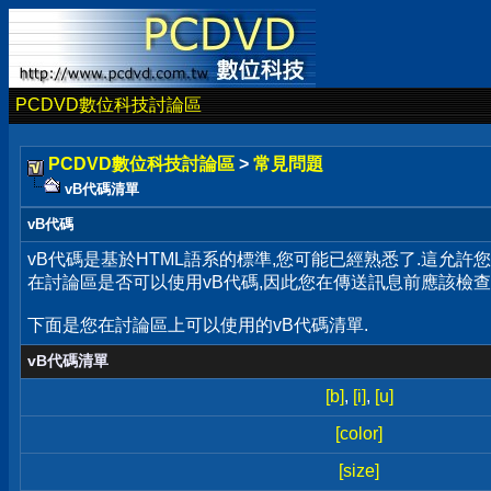
PCDVD數位科技討論區
PCDVD數位科技討論區
>
常見問題
vB代碼清單
vB代碼
vB代碼是基於HTML語系的標準,您可能已經熟悉了.這允
在討論區是否可以使用vB代碼,因此您在傳送訊息前應該檢查
下面是您在討論區上可以使用的vB代碼清單.
vB代碼清單
[b]
,
[i]
,
[u]
[color]
[size]