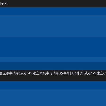
]表示.
(建立數字清單)或者"A"(建立大寫字母清單,按字母順序排列)或者"a"(建立