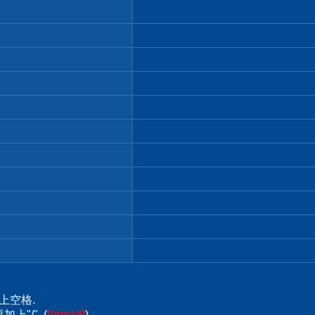
上空格.
上"/". (
[/email]
)