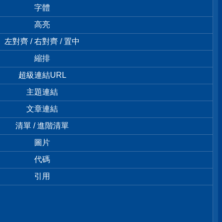
字體
高亮
左對齊 / 右對齊 / 置中
縮排
超級連結URL
主題連結
文章連結
清單 / 進階清單
圖片
代碼
引用