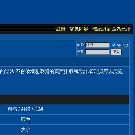
註冊
常見問題
標記討論區為已讀
帳戶
記住我?
密碼
單的語法,不會破壞您瀏覽的頁面排版和設計.管理員可以設定
粗體 / 斜體 / 底線
顏色
大小