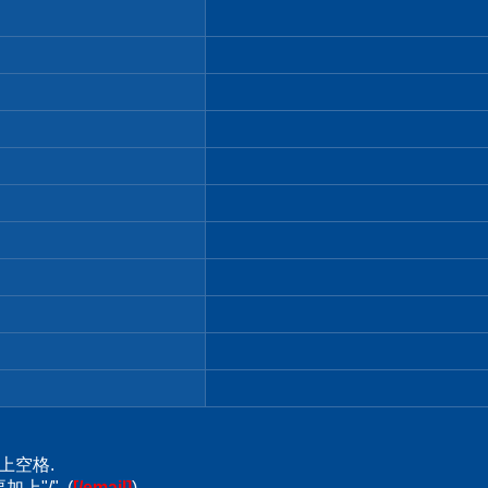
上空格.
上"/". (
[/email]
)