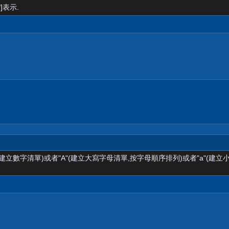
]表示.
(建立數字清單)或者"A"(建立大寫字母清單,按字母順序排列)或者"a"(建立