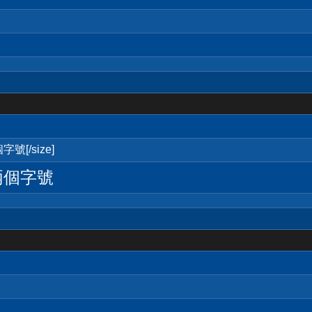
號[/size]
兩個字號