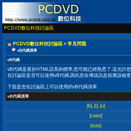
PCDVD數位科技討論區
PCDVD數位科技討論區
>
常見問題
vB代碼清單
vB代碼
vB代碼是基於HTML語系的標準,您可能已經熟悉了.這允
在討論區是否可以使用vB代碼,因此您在傳送訊息前應該檢查
下面是您在討論區上可以使用的vB代碼清單.
vB代碼清單
[b]
,
[i]
,
[u]
[color]
[size]