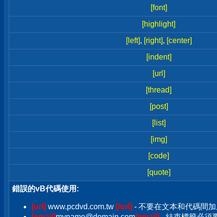
[font]
[highlight]
[left]
,
[right]
,
[center]
[indent]
[url]
[thread]
[post]
[list]
[img]
[code]
[quote]
錯誤的vB代碼使用:
[url]
www.pcdvd.com.tw
[/url]
- 不要在文本和代碼間加
[email]
myname@domain.com
[email]
- 結束標籤必須要加