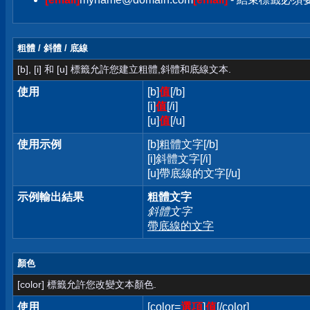
粗體 / 斜體 / 底線
[b], [i] 和 [u] 標籤允許您建立粗體,斜體和底線文本.
使用
[b]
值
[/b]
[i]
值
[/i]
[u]
值
[/u]
使用示例
[b]粗體文字[/b]
[i]斜體文字[/i]
[u]帶底線的文字[/u]
示例輸出結果
粗體文字
斜體文字
帶底線的文字
顏色
[color] 標籤允許您改變文本顏色.
使用
[color=
選項
]
值
[/color]