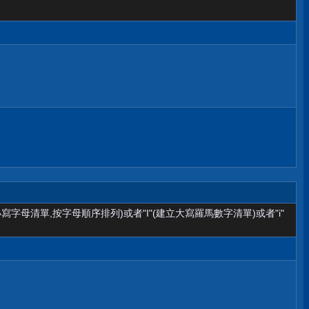
小寫字母清單,按字母順序排列)或者"I"(建立大寫羅馬數字清單)或者"i"