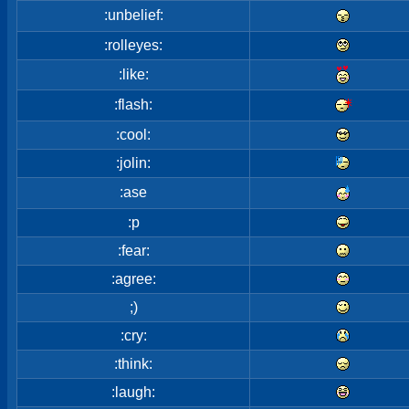
:unbelief:
:rolleyes:
:like:
:flash:
:cool:
:jolin:
:ase
:p
:fear:
:agree:
;)
:cry:
:think:
:laugh: