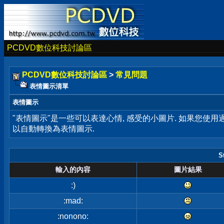
PCDVD數位科技討論區
PCDVD數位科技討論區
>
常見問題
表情圖示清單
表情圖示
"表情圖示"是一些可以表達心情, 感受的小圖片. 如果您使
以自動轉換為表情圖示.
S
輸入的內容
圖片結果
:)
:mad:
:nonono: