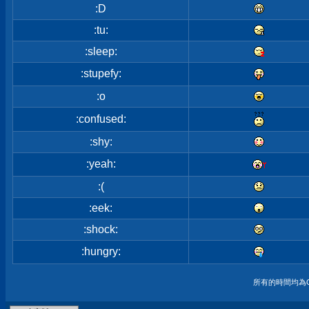
:D
:tu:
:sleep:
:stupefy:
:o
:confused:
:shy:
:yeah:
:(
:eek:
:shock:
:hungry:
所有的時間均為G