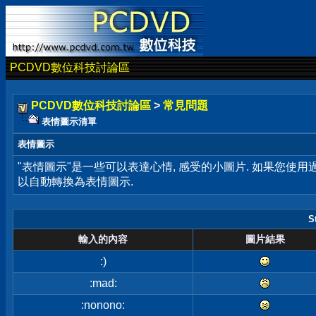
PCDVD數位科技討論區
PCDVD數位科技討論區
>
常見問題
表情圖示清單
表情圖示
"表情圖示"是一些可以表達心情, 感受的小圖片. 如果您使
以自動轉換為表情圖示.
S
輸入的內容
圖片結果
:)
:mad:
:nonono: