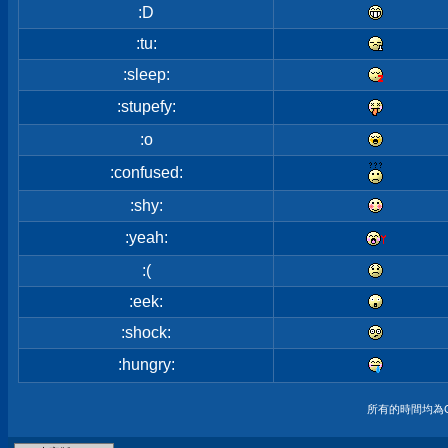
:D
:tu:
:sleep:
:stupefy:
:o
:confused:
:shy:
:yeah:
:(
:eek:
:shock:
:hungry:
所有的時間均為G