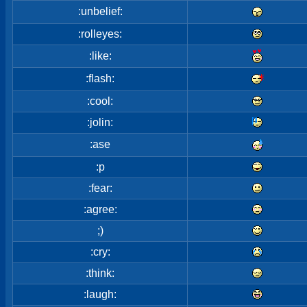
:unbelief:
:rolleyes:
:like:
:flash:
:cool:
:jolin:
:ase
:p
:fear:
:agree:
;)
:cry:
:think:
:laugh: