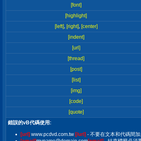
[font]
[highlight]
[left]
,
[right]
,
[center]
[indent]
[url]
[thread]
[post]
[list]
[img]
[code]
[quote]
錯誤的vB代碼使用:
[url]
www.pcdvd.com.tw
[/url]
- 不要在文本和代碼間加
[email]
myname@domain.com
[email]
- 結束標籤必須要加