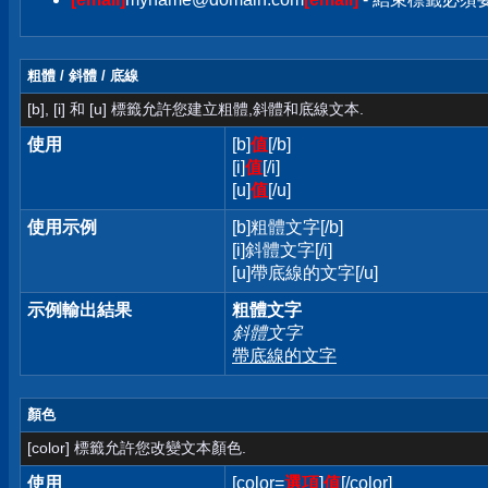
粗體 / 斜體 / 底線
[b], [i] 和 [u] 標籤允許您建立粗體,斜體和底線文本.
使用
[b]
值
[/b]
[i]
值
[/i]
[u]
值
[/u]
使用示例
[b]粗體文字[/b]
[i]斜體文字[/i]
[u]帶底線的文字[/u]
示例輸出結果
粗體文字
斜體文字
帶底線的文字
顏色
[color] 標籤允許您改變文本顏色.
使用
[color=
選項
]
值
[/color]