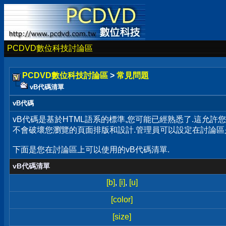
PCDVD數位科技討論區
PCDVD數位科技討論區
>
常見問題
vB代碼清單
vB代碼
vB代碼是基於HTML語系的標準,您可能已經熟悉了.這允許
不會破壞您瀏覽的頁面排版和設計.管理員可以設定在討論區
下面是您在討論區上可以使用的vB代碼清單.
vB代碼清單
[b]
,
[i]
,
[u]
[color]
[size]