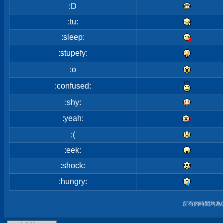
:D
:tu:
:sleep:
:stupefy:
:o
:confused:
:shy:
:yeah:
:(
:eek:
:shock:
:hungry:
所有的時間均為G