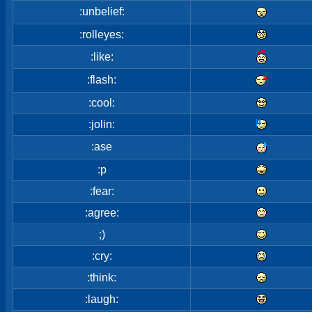
:unbelief:
:rolleyes:
:like:
:flash:
:cool:
:jolin:
:ase
:p
:fear:
:agree:
;)
:cry:
:think:
:laugh: