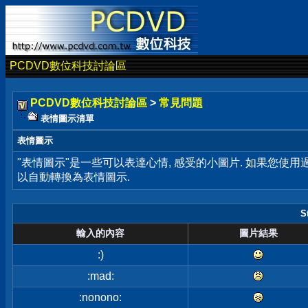
PCDVD數位科技討論區
PCDVD數位科技討論區
>
常見問題
表情圖示清單
表情圖示
"表情圖示"是一些可以表達心情, 感受的小圖片. 如果您使
以自動轉換為表情圖示.
S
輸入的內容
圖片結果
:)
:mad:
:nonono: