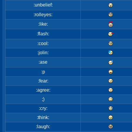
:unbelief:
:rolleyes:
:like:
:flash:
:cool:
:jolin:
:ase
:p
:fear:
:agree:
;)
:cry:
:think:
:laugh: