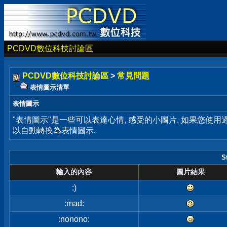
PCDVD數位科技討論區
PCDVD數位科技討論區
>
常見問題
表情圖示清單
表情圖示
"表情圖示"是一些可以表達心情, 感受的小圖片. 如果您使
以自動轉換為表情圖示.
S
輸入的內容
圖片結果
:)
:mad:
:nonono: