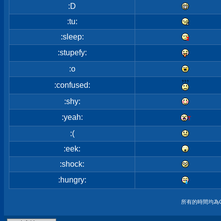
:D
:tu:
:sleep:
:stupefy:
:o
:confused:
:shy:
:yeah:
:(
:eek:
:shock:
:hungry:
所有的時間均為G