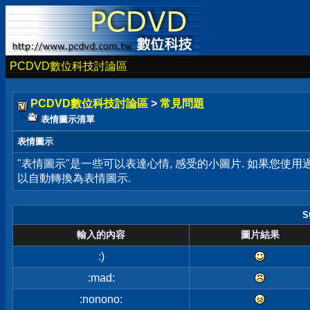
PCDVD數位科技討論區
PCDVD數位科技討論區
>
常見問題
表情圖示清單
表情圖示
"表情圖示"是一些可以表達心情, 感受的小圖片. 如果您使
以自動轉換為表情圖示.
S
輸入的內容
圖片結果
:)
:mad:
:nonono: