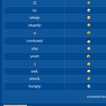
:D
:tu:
:sleep:
:stupefy:
:o
:confused:
:shy:
:yeah:
:(
:eek:
:shock:
:hungry:
所有的時間均為G