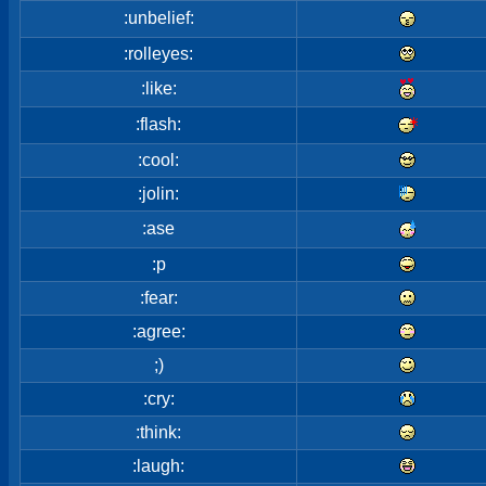
:unbelief:
:rolleyes:
:like:
:flash:
:cool:
:jolin:
:ase
:p
:fear:
:agree:
;)
:cry:
:think:
:laugh: