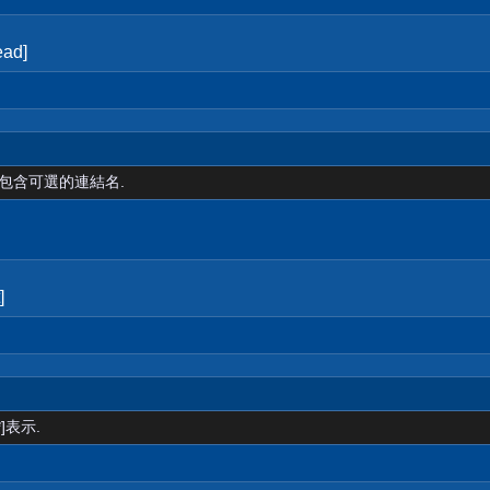
ad]
裡包含可選的連結名.
]
]表示.