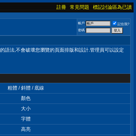
註冊
常見問題
標記討論區為已讀
帳戶
記住我?
密碼
單的語法,不會破壞您瀏覽的頁面排版和設計.管理員可以設定
粗體 / 斜體 / 底線
顏色
大小
字體
高亮