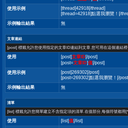
[thread]42918[/thread]
使用示例
[thread=42918]點選我瀏覽！[/thre
示例輸出結果
無
文章連結
[post] 標籤允許您使用指定的文章ID連結到文章.您可用在這個連結
使用
[post]
文章ID
[/post]
[post=
文章ID
]
值
[/post]
[post]269302[/post]
使用示例
[post=269302]點選我瀏覽！[/post
示例輸出結果
無
清單
[list] 標籤允許您簡單建立不含指定項的清單.在值部分,每個符號都用[*
使用
[list]
值
[/list]