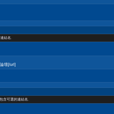
連結名.
論壇[/url]
裡包含可選的連結名.