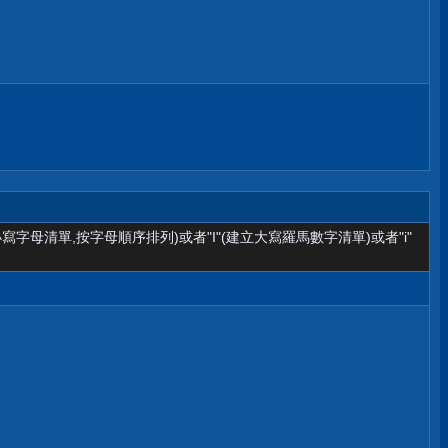
小寫字母清單,按字母順序排列)或者"I"(建立大寫羅馬數字清單)或者"i"