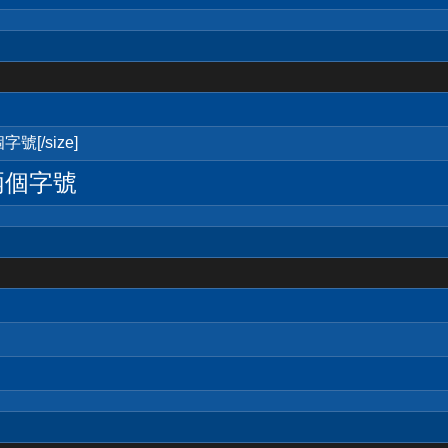
號[/size]
兩個字號