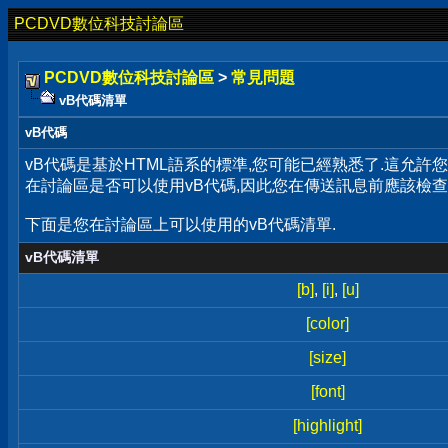
PCDVD數位科技討論區
PCDVD數位科技討論區
>
常見問題
vB代碼清單
vB代碼
vB代碼是基於HTML語系的標準,您可能已經熟悉了.這允
在討論區是否可以使用vB代碼,因此您在傳送訊息前應該檢查
下面是您在討論區上可以使用的vB代碼清單.
vB代碼清單
[b]
,
[i]
,
[u]
[color]
[size]
[font]
[highlight]