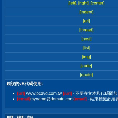
[left]
,
[right]
,
[center]
[indent]
[url]
[thread]
[post]
[list]
[img]
[code]
[quote]
錯誤的vB代碼使用:
[url]
www.pcdvd.com.tw
[/url]
- 不要在文本和代碼間加
[email]
myname@domain.com
[email]
- 結束標籤必須要加
粗體 / 斜體 / 底線