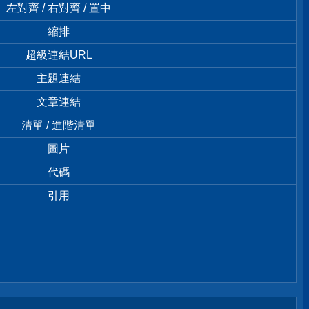
左對齊 / 右對齊 / 置中
縮排
超級連結URL
主題連結
文章連結
清單 / 進階清單
圖片
代碼
引用