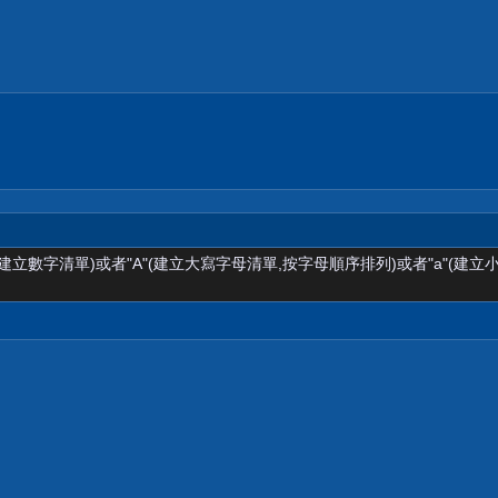
(建立數字清單)或者"A"(建立大寫字母清單,按字母順序排列)或者"a"(建立