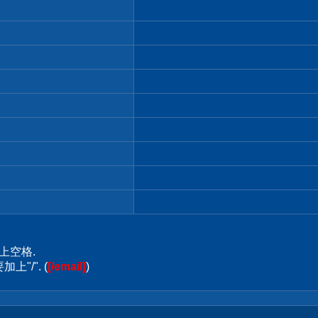
上空格.
上"/". (
[/email]
)