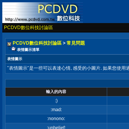
PCDVD數位科技討論區
PCDVD數位科技討論區
>
常見問題
表情圖示清單
表情圖示
"表情圖示"是一些可以表達心情, 感受的小圖片. 如果您使
輸入的內容
:)
:mad:
:nonono:
:unbelief: