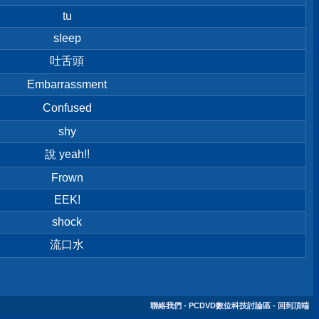
tu
sleep
吐舌頭
Embarrassment
Confused
shy
說 yeah!!
Frown
EEK!
shock
流口水
聯絡我們
-
PCDVD數位科技討論區
-
回到頂端