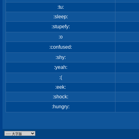
:tu:
:sleep:
:stupefy:
:o
:confused:
:shy:
:yeah:
:(
:eek:
:shock:
:hungry: