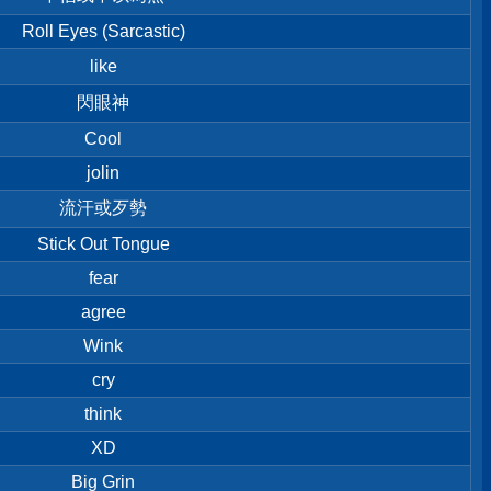
Roll Eyes (Sarcastic)
like
閃眼神
Cool
jolin
流汗或歹勢
Stick Out Tongue
fear
agree
Wink
cry
think
XD
Big Grin