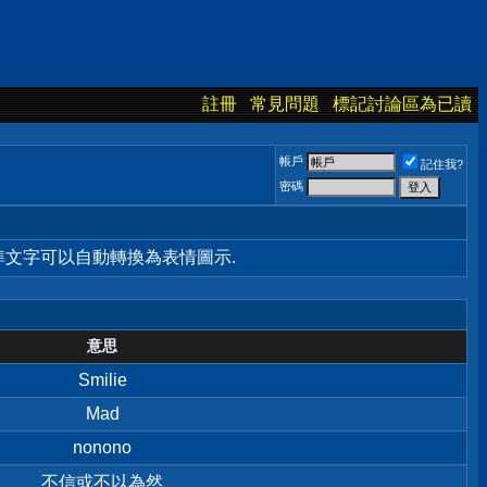
註冊
常見問題
標記討論區為已讀
帳戶
記住我?
密碼
標準文字可以自動轉換為表情圖示.
意思
Smilie
Mad
nonono
不信或不以為然