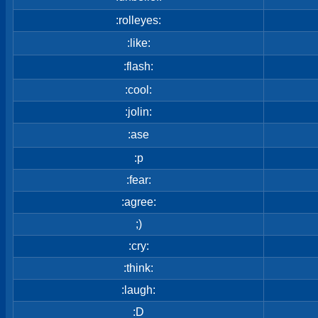
:rolleyes:
:like:
:flash:
:cool:
:jolin:
:ase
:p
:fear:
:agree:
;)
:cry:
:think:
:laugh:
:D