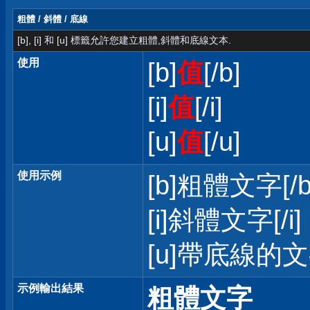
粗體 / 斜體 / 底線
[b], [i] 和 [u] 標籤允許您建立粗體,斜體和底線文本.
使用
[b]
值
[/b]
[i]
值
[/i]
[u]
值
[/u]
使用示例
[b]粗體文字[/b
[i]斜體文字[/i]
[u]帶底線的文字
示例輸出結果
粗體文字