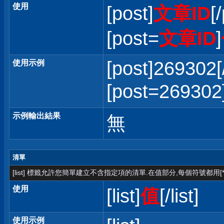
使用
[post]
文章ID
[
[post=
文章ID
]
[post]269302[
使用示例
[post=2693
示例輸出結果
無
清單
[list] 標籤允許您簡單建立不含指定項的清單.在值部分,每個符號都用[*
使用
[list]
值
[/list]
使用示例