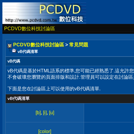
PCDVD數位科技討論區
PCDVD數位科技討論區
>
常見問題
vB代碼清單
vB代碼
vB代碼是基於HTML語系的標準,您可能已經熟悉了.這允許
不會破壞您瀏覽的頁面排版和設計.管理員可以設定在討論區
下面是您在討論區上可以使用的vB代碼清單.
vB代碼清單
[b]
,
[i]
,
[u]
[color]