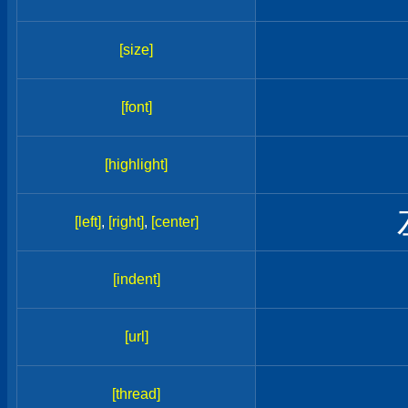
[size]
[font]
[highlight]
[left]
,
[right]
,
[center]
[indent]
[url]
[thread]