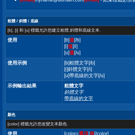
粗體 / 斜體 / 底線
[b], [i] 和 [u] 標籤允許您建立粗體,斜體和底線文本.
使用
[b]
值
[/b]
[i]
值
[/i]
[u]
值
[/u]
使用示例
[b]粗體文字[/b]
[i]斜體文字[/i]
[u]帶底線的文字[/u]
示例輸出結果
粗體文字
斜體文字
帶底線的文字
顏色
[color] 標籤允許您改變文本顏色.
使用
[color=
選項
]
值
[/color]