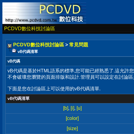
PCDVD數位科技討論區
PCDVD數位科技討論區
>
常見問題
vB代碼清單
vB代碼
vB代碼是基於HTML語系的標準,您可能已經熟悉了.這允許
不會破壞您瀏覽的頁面排版和設計.管理員可以設定在討論區
下面是您在討論區上可以使用的vB代碼清單.
vB代碼清單
[b]
,
[i]
,
[u]
[color]
[size]