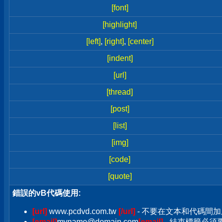
[font]
[highlight]
[left]
,
[right]
,
[center]
[indent]
[url]
[thread]
[post]
[list]
[img]
[code]
[quote]
錯誤的vB代碼使用:
[url]
www.pcdvd.com.tw
[/url]
- 不要在文本和代碼間加
[email]
myname@domain.com
[email]
- 結束標籤必須要加