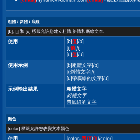
粗體 / 斜體 / 底線
[b], [i] 和 [u] 標籤允許您建立粗體,斜體和底線文本.
使用
[b]
值
[/b]
[i]
值
[/i]
[u]
值
[/u]
使用示例
[b]粗體文字[/b]
[i]斜體文字[/i]
[u]帶底線的文字[/u]
示例輸出結果
粗體文字
斜體文字
帶底線的文字
顏色
[color] 標籤允許您改變文本顏色.
使用
[color=
選項
]
值
[/color]