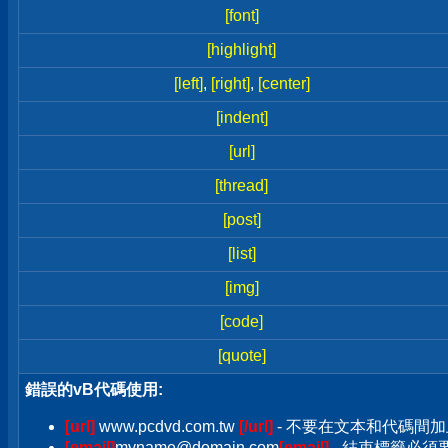
[font]
[highlight]
[left]
,
[right]
,
[center]
[indent]
[url]
[thread]
[post]
[list]
[img]
[code]
[quote]
錯誤的vB代碼使用:
[url]
www.pcdvd.com.tw
[/url]
- 不要在文本和代碼間加
[email]
myname@domain.com
[email]
- 結束標籤必須要加