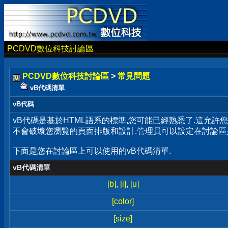
PCDVD數位科技討論區
PCDVD數位科技討論區
>
常見問題
vB代碼清單
vB代碼
vB代碼是基於HTML語系的標準,您可能已經熟悉了.這允許
不會破壞您瀏覽的頁面排版和設計.管理員可以設定在討論區
下面是您在討論區上可以使用的vB代碼清單.
vB代碼清單
[b]
,
[i]
,
[u]
[color]
[size]