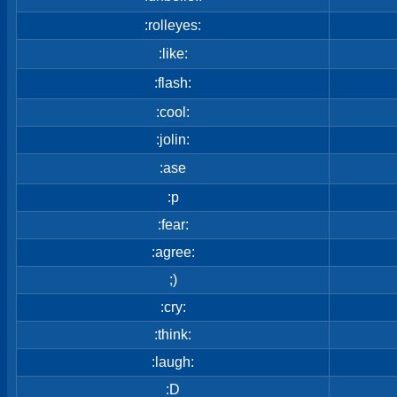
:rolleyes:
:like:
:flash:
:cool:
:jolin:
:ase
:p
:fear:
:agree:
;)
:cry:
:think:
:laugh:
:D