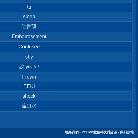
tu
sleep
吐舌頭
Embarrassment
Confused
shy
說 yeah!!
Frown
EEK!
shock
流口水
聯絡我們
-
PCDVD數位科技討論區
-
回到頂端