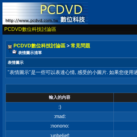
PCDVD數位科技討論區
PCDVD數位科技討論區
>
常見問題
表情圖示清單
表情圖示
"表情圖示"是一些可以表達心情, 感受的小圖片. 如果您使
輸入的內容
:)
:mad:
:nonono:
:unbelief: