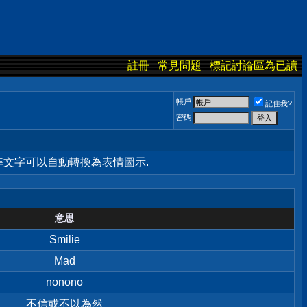
註冊
常見問題
標記討論區為已讀
帳戶
記住我?
密碼
標準文字可以自動轉換為表情圖示.
意思
Smilie
Mad
nonono
不信或不以為然