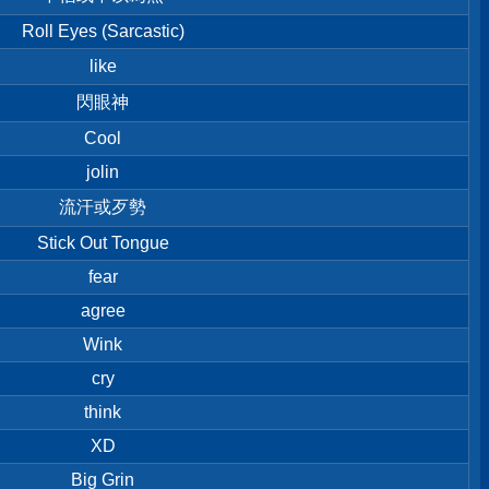
Roll Eyes (Sarcastic)
like
閃眼神
Cool
jolin
流汗或歹勢
Stick Out Tongue
fear
agree
Wink
cry
think
XD
Big Grin