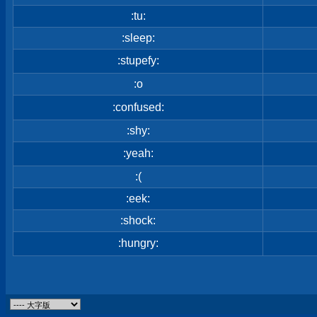
:tu:
:sleep:
:stupefy:
:o
:confused:
:shy:
:yeah:
:(
:eek:
:shock:
:hungry: