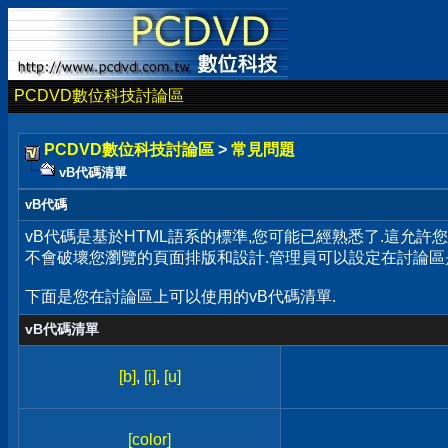
PCDVD數位科技討論區
PCDVD數位科技討論區
>
常見問題
vB代碼清單
vB代碼
vB代碼是基於HTML語系的標準,您可能已經熟悉了.這允許
不會破壞您瀏覽的頁面排版和設計.管理員可以設定在討論區
下面是您在討論區上可以使用的vB代碼清單.
vB代碼清單
[b]
,
[i]
,
[u]
[color]