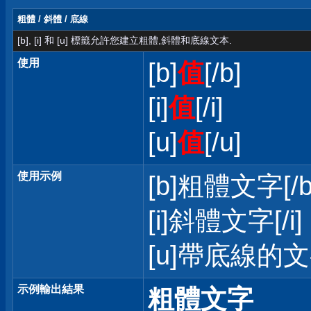
粗體 / 斜體 / 底線
[b], [i] 和 [u] 標籤允許您建立粗體,斜體和底線文本.
使用
[b]
值
[/b]
[i]
值
[/i]
[u]
值
[/u]
使用示例
[b]粗體文字[/b
[i]斜體文字[/i]
[u]帶底線的文字
示例輸出結果
粗體文字