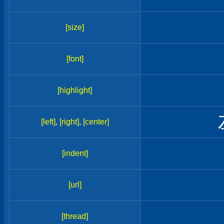
[size]
[font]
[highlight]
[left]
,
[right]
,
[center]
[indent]
[url]
[thread]