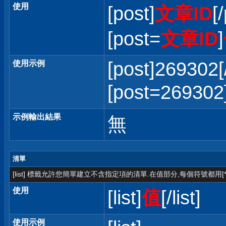
使用
[post]
文章ID
[
[post=
文章ID
]
[post]269302[
使用示例
[post=2693
示例輸出結果
無
清單
[list] 標籤允許您簡單建立不含指定項的清單.在值部分,每個符號都用[*
使用
[list]
值
[/list]
使用示例