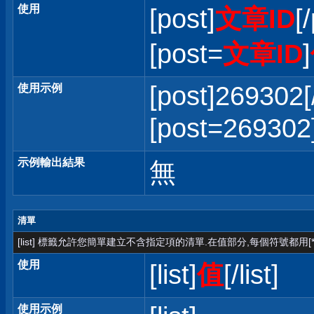
使用
[post]
文章ID
[
[post=
文章ID
]
[post]269302[
使用示例
[post=2693
示例輸出結果
無
清單
[list] 標籤允許您簡單建立不含指定項的清單.在值部分,每個符號都用[*
使用
[list]
值
[/list]
使用示例