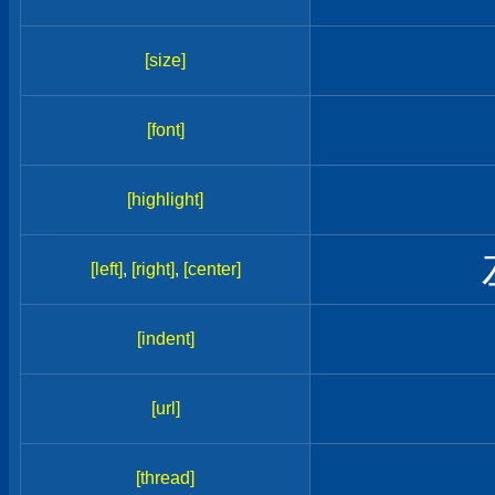
[size]
[font]
[highlight]
[left]
,
[right]
,
[center]
[indent]
[url]
[thread]