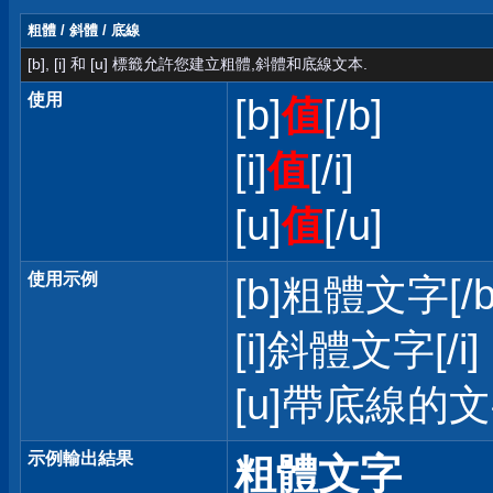
粗體 / 斜體 / 底線
[b], [i] 和 [u] 標籤允許您建立粗體,斜體和底線文本.
使用
[b]
值
[/b]
[i]
值
[/i]
[u]
值
[/u]
使用示例
[b]粗體文字[/b
[i]斜體文字[/i]
[u]帶底線的文字
示例輸出結果
粗體文字