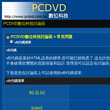
PCDVD數位科技討論區
PCDVD數位科技討論區
>
常見問題
vB代碼清單
vB代碼
vB代碼是基於HTML語系的標準,您可能已經熟悉了.這允許
不會破壞您瀏覽的頁面排版和設計.管理員可以設定在討論區
下面是您在討論區上可以使用的vB代碼清單.
vB代碼清單
[b]
,
[i]
,
[u]
[color]