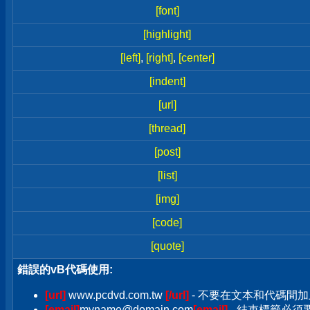
[font]
[highlight]
[left]
,
[right]
,
[center]
[indent]
[url]
[thread]
[post]
[list]
[img]
[code]
[quote]
錯誤的vB代碼使用:
[url]
www.pcdvd.com.tw
[/url]
- 不要在文本和代碼間加
[email]
myname@domain.com
[email]
- 結束標籤必須要加