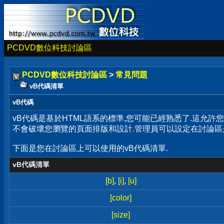
PCDVD數位科技討論區
PCDVD數位科技討論區
>
常見問題
vB代碼清單
vB代碼
vB代碼是基於HTML語系的標準,您可能已經熟悉了.這允許
不會破壞您瀏覽的頁面排版和設計.管理員可以設定在討論區
下面是您在討論區上可以使用的vB代碼清單.
vB代碼清單
[b]
,
[i]
,
[u]
[color]
[size]