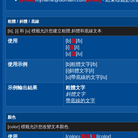
粗體 / 斜體 / 底線
[b], [i] 和 [u] 標籤允許您建立粗體,斜體和底線文本.
使用
[b]
值
[/b]
[i]
值
[/i]
[u]
值
[/u]
使用示例
[b]粗體文字[/b]
[i]斜體文字[/i]
[u]帶底線的文字[/u]
示例輸出結果
粗體文字
斜體文字
帶底線的文字
顏色
[color] 標籤允許您改變文本顏色.
使用
[color=
選項
]
值
[/color]