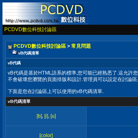
PCDVD數位科技討論區
PCDVD數位科技討論區
>
常見問題
vB代碼清單
vB代碼
vB代碼是基於HTML語系的標準,您可能已經熟悉了.這允許
不會破壞您瀏覽的頁面排版和設計.管理員可以設定在討論區
下面是您在討論區上可以使用的vB代碼清單.
vB代碼清單
[b]
,
[i]
,
[u]
[color]