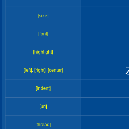
[size]
[font]
[highlight]
[left]
,
[right]
,
[center]
[indent]
[url]
[thread]