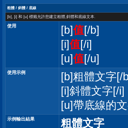
粗體 / 斜體 / 底線
[b], [i] 和 [u] 標籤允許您建立粗體,斜體和底線文本.
使用
[b]
值
[/b]
[i]
值
[/i]
[u]
值
[/u]
使用示例
[b]粗體文字[/b
[i]斜體文字[/i]
[u]帶底線的文字
示例輸出結果
粗體文字