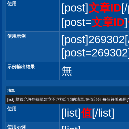
使用
[post]
文章ID
[
[post=
文章ID
]
[post]269302[
使用示例
[post=2693
示例輸出結果
無
清單
[list] 標籤允許您簡單建立不含指定項的清單.在值部分,每個符號都用[*
使用
[list]
值
[/list]
使用示例