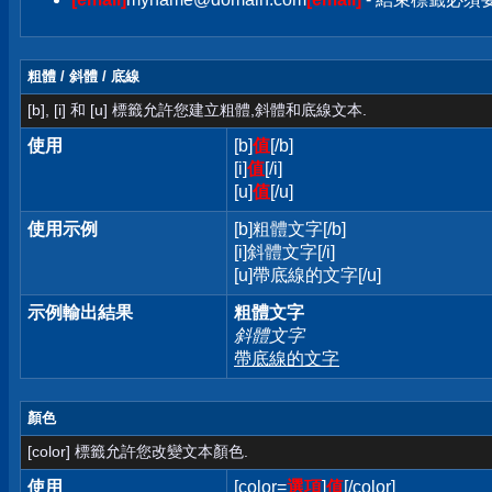
粗體 / 斜體 / 底線
[b], [i] 和 [u] 標籤允許您建立粗體,斜體和底線文本.
使用
[b]
值
[/b]
[i]
值
[/i]
[u]
值
[/u]
使用示例
[b]粗體文字[/b]
[i]斜體文字[/i]
[u]帶底線的文字[/u]
示例輸出結果
粗體文字
斜體文字
帶底線的文字
顏色
[color] 標籤允許您改變文本顏色.
使用
[color=
選項
]
值
[/color]