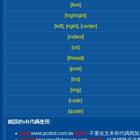
[font]
[highlight]
[left]
,
[right]
,
[center]
[indent]
[url]
[thread]
[post]
[list]
[img]
[code]
[quote]
錯誤的vB代碼使用:
[url]
www.pcdvd.com.tw
[/url]
- 不要在文本和代碼間加
[email]
myname@domain.com
[email]
- 結束標籤必須要加