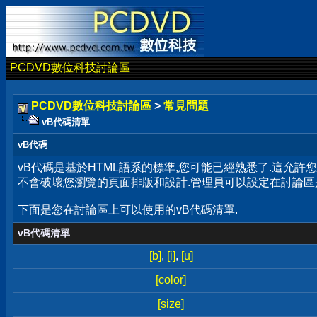
PCDVD數位科技討論區
PCDVD數位科技討論區
>
常見問題
vB代碼清單
vB代碼
vB代碼是基於HTML語系的標準,您可能已經熟悉了.這允許
不會破壞您瀏覽的頁面排版和設計.管理員可以設定在討論區
下面是您在討論區上可以使用的vB代碼清單.
vB代碼清單
[b]
,
[i]
,
[u]
[color]
[size]