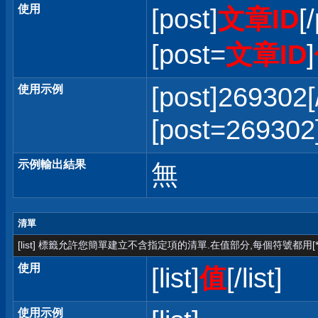
使用
[post]
文章ID
[
[post=
文章ID
]
[post]269302[
使用示例
[post=2693
示例輸出結果
無
清單
[list] 標籤允許您簡單建立不含指定項的清單.在值部分,每個符號都用[*
使用
[list]
值
[/list]
使用示例