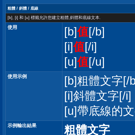
粗體 / 斜體 / 底線
[b], [i] 和 [u] 標籤允許您建立粗體,斜體和底線文本.
使用
[b]
值
[/b]
[i]
值
[/i]
[u]
值
[/u]
使用示例
[b]粗體文字[/b
[i]斜體文字[/i]
[u]帶底線的文字
示例輸出結果
粗體文字