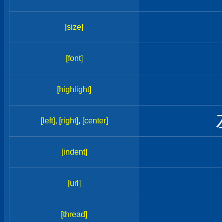
[size]
[font]
[highlight]
[left]
,
[right]
,
[center]
[indent]
[url]
[thread]