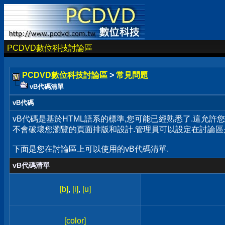
PCDVD數位科技討論區
PCDVD數位科技討論區
>
常見問題
vB代碼清單
vB代碼
vB代碼是基於HTML語系的標準,您可能已經熟悉了.這允許
不會破壞您瀏覽的頁面排版和設計.管理員可以設定在討論區
下面是您在討論區上可以使用的vB代碼清單.
vB代碼清單
[b]
,
[i]
,
[u]
[color]