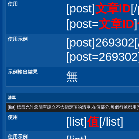
使用
[post]
文章ID
[
[post=
文章ID
]
[post]269302[
使用示例
[post=2693
示例輸出結果
無
清單
[list] 標籤允許您簡單建立不含指定項的清單.在值部分,每個符號都用[*
使用
[list]
值
[/list]
使用示例