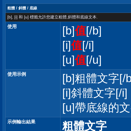
粗體 / 斜體 / 底線
[b], [i] 和 [u] 標籤允許您建立粗體,斜體和底線文本.
使用
[b]
值
[/b]
[i]
值
[/i]
[u]
值
[/u]
使用示例
[b]粗體文字[/b
[i]斜體文字[/i]
[u]帶底線的文字
示例輸出結果
粗體文字