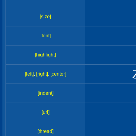
[size]
[font]
[highlight]
[left]
,
[right]
,
[center]
[indent]
[url]
[thread]