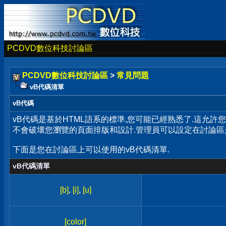
PCDVD數位科技討論區
PCDVD數位科技討論區
>
常見問題
vB代碼清單
vB代碼
vB代碼是基於HTML語系的標準,您可能已經熟悉了.這允許
不會破壞您瀏覽的頁面排版和設計.管理員可以設定在討論區
下面是您在討論區上可以使用的vB代碼清單.
vB代碼清單
[b]
,
[i]
,
[u]
[color]