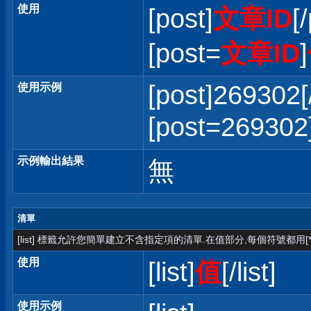
使用
[post]
文章ID
[
[post=
文章ID
]
[post]269302[
使用示例
[post=2693
示例輸出結果
無
清單
[list] 標籤允許您簡單建立不含指定項的清單.在值部分,每個符號都用[*
使用
[list]
值
[/list]
使用示例