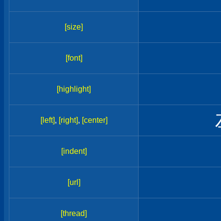
[size]
[font]
[highlight]
[left]
,
[right]
,
[center]
[indent]
[url]
[thread]