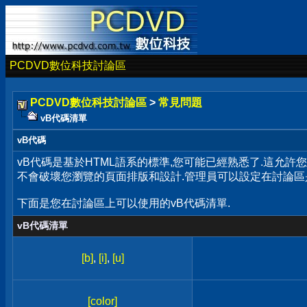
PCDVD數位科技討論區
PCDVD數位科技討論區
>
常見問題
vB代碼清單
vB代碼
vB代碼是基於HTML語系的標準,您可能已經熟悉了.這允許
不會破壞您瀏覽的頁面排版和設計.管理員可以設定在討論區
下面是您在討論區上可以使用的vB代碼清單.
vB代碼清單
[b]
,
[i]
,
[u]
[color]