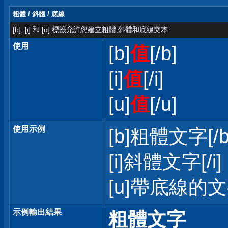
粗體 / 斜體 / 底線
[b], [i] 和 [u] 標籤允許您建立粗體,斜體和底線文本.
使用
[b]
值
[/b]
[i]
值
[/i]
[u]
值
[/u]
使用示例
[b]粗體文字[/b
[i]斜體文字[/i]
[u]帶底線的文字
示例輸出結果
粗體文字