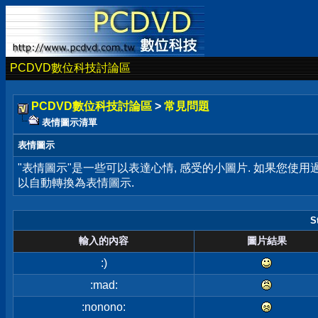
PCDVD數位科技討論區
PCDVD數位科技討論區
>
常見問題
表情圖示清單
表情圖示
"表情圖示"是一些可以表達心情, 感受的小圖片. 如果您使
以自動轉換為表情圖示.
S
輸入的內容
圖片結果
:)
:mad:
:nonono: