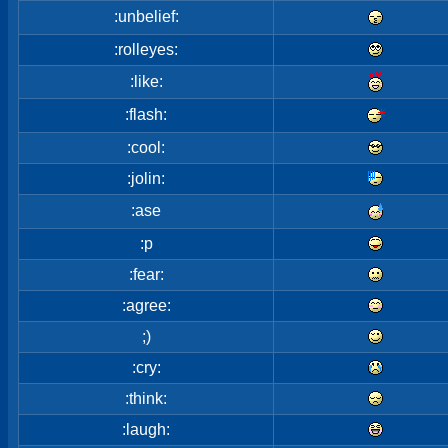
:unbelief:
:rolleyes:
:like:
:flash:
:cool:
:jolin:
:ase
:p
:fear:
:agree:
;)
:cry:
:think:
:laugh: