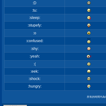
:D
:tu:
:sleep:
:stupefy:
:o
:confused:
:shy:
:yeah:
:(
:eek:
:shock:
:hungry:
所有的時間均為G