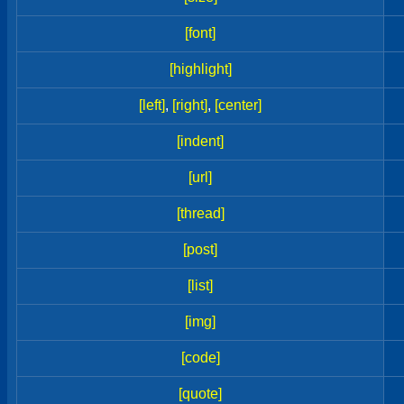
[font]
[highlight]
[left]
,
[right]
,
[center]
[indent]
[url]
[thread]
[post]
[list]
[img]
[code]
[quote]