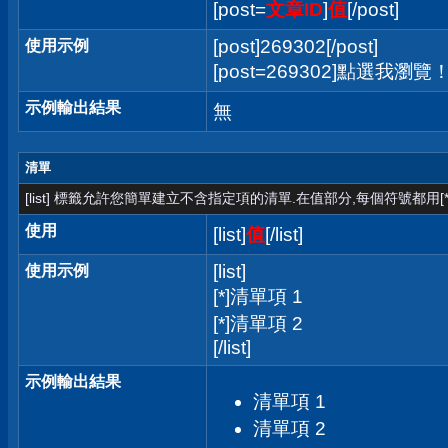
[post=
文章ID
]
值
[/post]
[post]269302[/post]
使用示例
[post=269302]點選我瀏覽！[/
示例輸出結果
無
清單
[list] 標籤允許您簡單建立不含指定項的清單.在值部分,每個符號都用[*
使用
[list]
值
[/list]
[list]
使用示例
[*]清單項 1
[*]清單項 2
[/list]
示例輸出結果
清單項 1
清單項 2