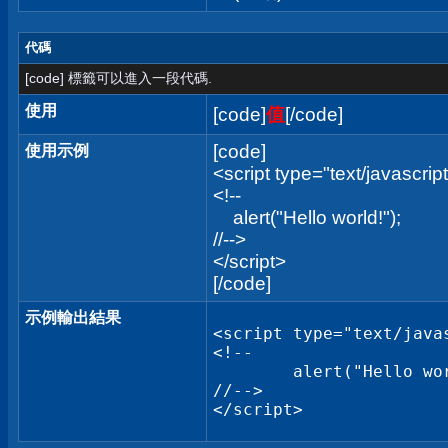
代碼
[code] 標籤可以進入一段代碼.
使用
[code]
值
[/code]
[code]
使用示例
<script type="text/javascrip
<!--
alert("Hello world!");
//-->
</script>
[/code]
示例輸出結果
<script type="text/javas
<!--

	alert("Hello world!");

//-->

</script>