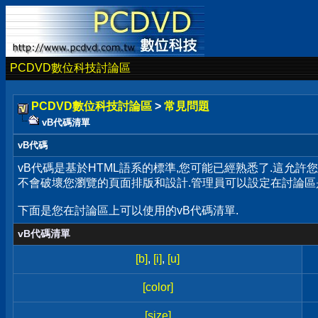
PCDVD數位科技討論區
PCDVD數位科技討論區
>
常見問題
vB代碼清單
vB代碼
vB代碼是基於HTML語系的標準,您可能已經熟悉了.這允許
不會破壞您瀏覽的頁面排版和設計.管理員可以設定在討論區
下面是您在討論區上可以使用的vB代碼清單.
vB代碼清單
[b]
,
[i]
,
[u]
[color]
[size]