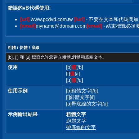
錯誤的vB代碼使用:
[url]
www.pcdvd.com.tw
[/url]
- 不要在文本和代碼間加
[email]
myname@domain.com
[email]
- 結束標籤必須要加
粗體 / 斜體 / 底線
[b], [i] 和 [u] 標籤允許您建立粗體,斜體和底線文本.
使用
[b]
值
[/b]
[i]
值
[/i]
[u]
值
[/u]
使用示例
[b]粗體文字[/b]
[i]斜體文字[/i]
[u]帶底線的文字[/u]
示例輸出結果
粗體文字
斜體文字
帶底線的文字