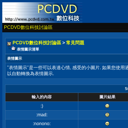
PCDVD數位科技討論區
PCDVD數位科技討論區
>
常見問題
表情圖示清單
表情圖示
"表情圖示"是一些可以表達心情, 感受的小圖片. 如果您使
以自動轉換為表情圖示.
S
輸入的內容
圖片結果
:)
:mad:
:nonono: