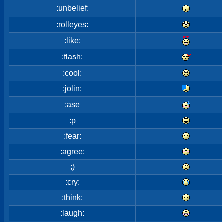
:unbelief:
:rolleyes:
:like:
:flash:
:cool:
:jolin:
:ase
:p
:fear:
:agree:
;)
:cry:
:think:
:laugh: