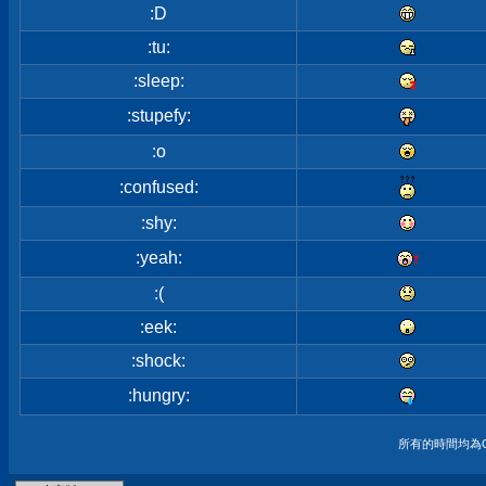
:D
:tu:
:sleep:
:stupefy:
:o
:confused:
:shy:
:yeah:
:(
:eek:
:shock:
:hungry:
所有的時間均為G