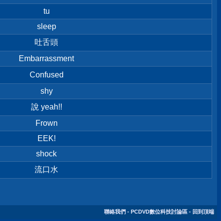
tu
sleep
吐舌頭
Embarrassment
Confused
shy
說 yeah!!
Frown
EEK!
shock
流口水
聯絡我們
-
PCDVD數位科技討論區
-
回到頂端