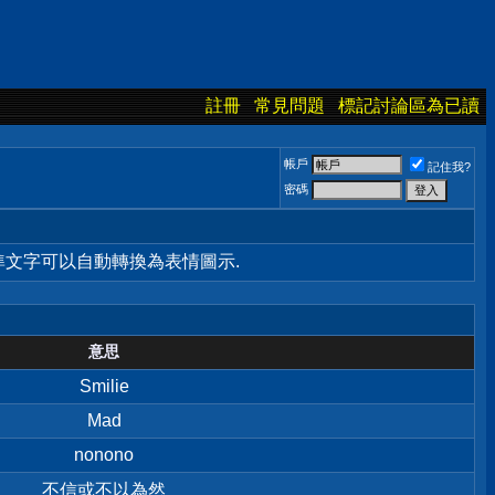
註冊
常見問題
標記討論區為已讀
帳戶
記住我?
密碼
標準文字可以自動轉換為表情圖示.
意思
Smilie
Mad
nonono
不信或不以為然