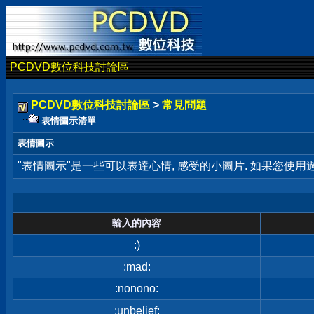
PCDVD數位科技討論區
PCDVD數位科技討論區
>
常見問題
表情圖示清單
表情圖示
"表情圖示"是一些可以表達心情, 感受的小圖片. 如果您使
輸入的內容
:)
:mad:
:nonono:
:unbelief: