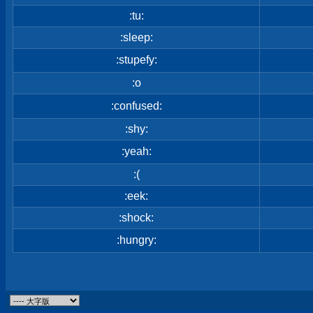
:tu:
:sleep:
:stupefy:
:o
:confused:
:shy:
:yeah:
:(
:eek:
:shock:
:hungry: