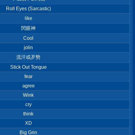
Roll Eyes (Sarcastic)
like
閃眼神
Cool
jolin
流汗或歹勢
Stick Out Tongue
fear
agree
Wink
cry
think
XD
Big Grin