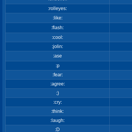
:rolleyes:
:like:
:flash:
:cool:
:jolin:
:ase
:p
:fear:
:agree:
;)
:cry:
:think:
:laugh:
:D