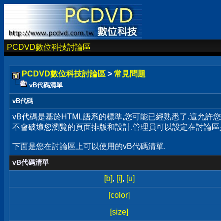
PCDVD數位科技討論區
PCDVD數位科技討論區
>
常見問題
vB代碼清單
vB代碼
vB代碼是基於HTML語系的標準,您可能已經熟悉了.這允許
不會破壞您瀏覽的頁面排版和設計.管理員可以設定在討論區
下面是您在討論區上可以使用的vB代碼清單.
vB代碼清單
[b]
,
[i]
,
[u]
[color]
[size]