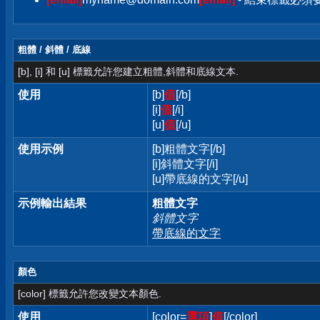
粗體 / 斜體 / 底線
[b], [i] 和 [u] 標籤允許您建立粗體,斜體和底線文本.
使用
[b]
值
[/b]
[i]
值
[/i]
[u]
值
[/u]
使用示例
[b]粗體文字[/b]
[i]斜體文字[/i]
[u]帶底線的文字[/u]
示例輸出結果
粗體文字
斜體文字
帶底線的文字
顏色
[color] 標籤允許您改變文本顏色.
使用
[color=
選項
]
值
[/color]