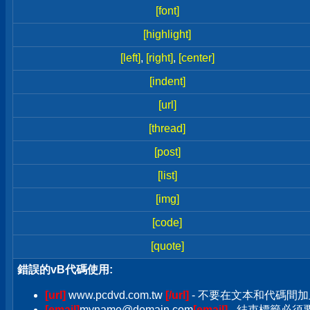
[font]
[highlight]
[left]
,
[right]
,
[center]
[indent]
[url]
[thread]
[post]
[list]
[img]
[code]
[quote]
錯誤的vB代碼使用:
[url]
www.pcdvd.com.tw
[/url]
- 不要在文本和代碼間加
[email]
myname@domain.com
[email]
- 結束標籤必須要加