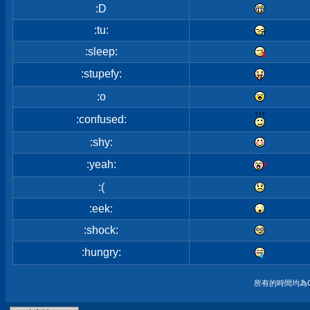
:D
:tu:
:sleep:
:stupefy:
:o
:confused:
:shy:
:yeah:
:(
:eek:
:shock:
:hungry:
所有的時間均為G