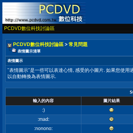
PCDVD數位科技討論區
PCDVD數位科技討論區
>
常見問題
表情圖示清單
表情圖示
"表情圖示"是一些可以表達心情, 感受的小圖片. 如果您使
以自動轉換為表情圖示.
S
輸入的內容
圖片結果
:)
:mad:
:nonono: