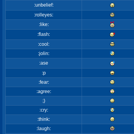
:unbelief:
:rolleyes:
:like:
:flash:
:cool:
:jolin:
:ase
:p
:fear:
:agree:
;)
:cry:
:think:
:laugh: