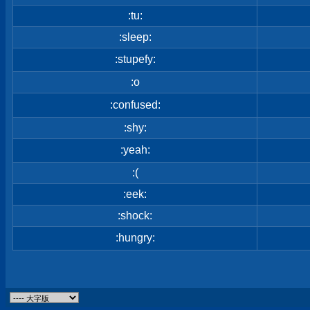
:tu:
:sleep:
:stupefy:
:o
:confused:
:shy:
:yeah:
:(
:eek:
:shock:
:hungry: