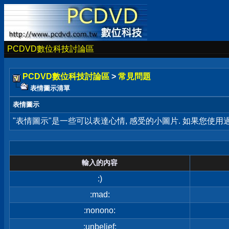
PCDVD數位科技討論區
PCDVD數位科技討論區
>
常見問題
表情圖示清單
表情圖示
"表情圖示"是一些可以表達心情, 感受的小圖片. 如果您使
輸入的內容
:)
:mad:
:nonono:
:unbelief: