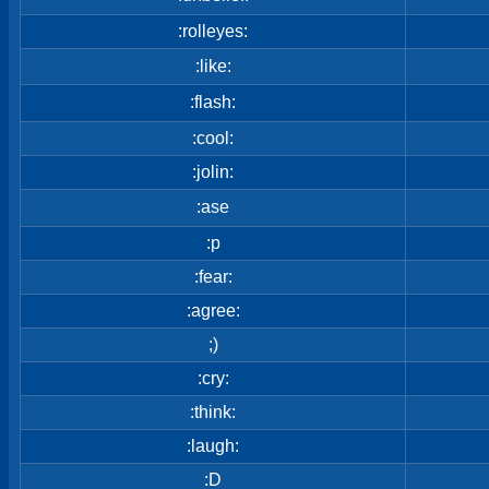
:rolleyes:
:like:
:flash:
:cool:
:jolin:
:ase
:p
:fear:
:agree:
;)
:cry:
:think:
:laugh:
:D