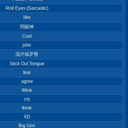
Roll Eyes (Sarcastic)
like
閃眼神
Cool
jolin
流汗或歹勢
Stick Out Tongue
fear
agree
Wink
cry
think
XD
Big Grin