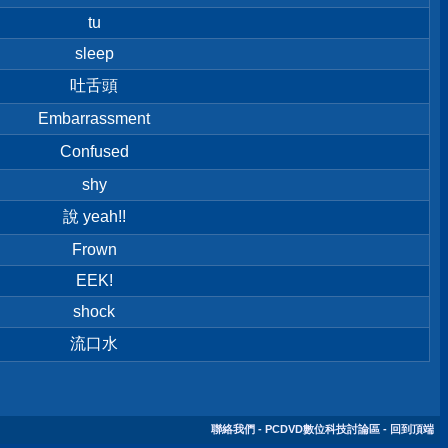
tu
sleep
吐舌頭
Embarrassment
Confused
shy
說 yeah!!
Frown
EEK!
shock
流口水
聯絡我們
-
PCDVD數位科技討論區
-
回到頂端