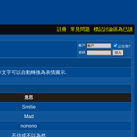
註冊
常見問題
標記討論區為已讀
帳戶
記住我?
密碼
標準文字可以自動轉換為表情圖示.
意思
Smilie
Mad
nonono
不信或不以為然