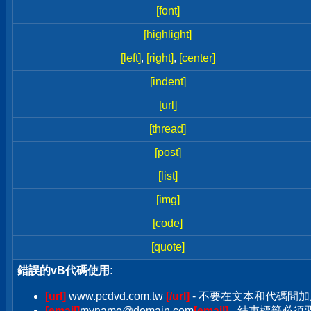
[font]
[highlight]
[left]
,
[right]
,
[center]
[indent]
[url]
[thread]
[post]
[list]
[img]
[code]
[quote]
錯誤的vB代碼使用:
[url]
www.pcdvd.com.tw
[/url]
- 不要在文本和代碼間加
[email]
myname@domain.com
[email]
- 結束標籤必須要加