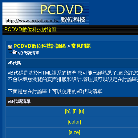
PCDVD數位科技討論區
PCDVD數位科技討論區
>
常見問題
vB代碼清單
vB代碼
vB代碼是基於HTML語系的標準,您可能已經熟悉了.這允許
不會破壞您瀏覽的頁面排版和設計.管理員可以設定在討論區
下面是您在討論區上可以使用的vB代碼清單.
vB代碼清單
[b]
,
[i]
,
[u]
[color]
[size]