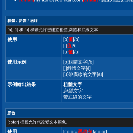
粗體 / 斜體 / 底線
[b], [i] 和 [u] 標籤允許您建立粗體,斜體和底線文本.
使用
[b]
值
[/b]
[i]
值
[/i]
[u]
值
[/u]
使用示例
[b]粗體文字[/b]
[i]斜體文字[/i]
[u]帶底線的文字[/u]
示例輸出結果
粗體文字
斜體文字
帶底線的文字
顏色
[color] 標籤允許您改變文本顏色.
使用
[color=
選項
]
值
[/color]