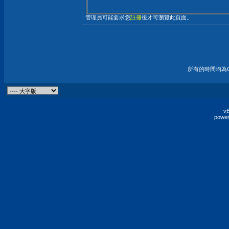
管理員可能要求您
註冊
後才可瀏覽此頁面。
所有的時間均為G
vB
power