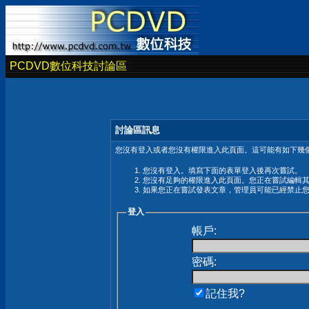
PCDVD數位科技討論區
討論區訊息
您沒有登入或者您沒有權限進入此頁面。這可能有如下幾個
您沒有登入。填寫下面的表單登入後再次嘗試。
您沒有足夠的權限進入此頁面。您正在嘗試編輯
如果您正在嘗試發表文章，管理員可能已經禁止
登入
帳戶:
密碼:
記住我?