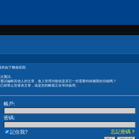
有如下幾個原因:
再次嘗試。
在嘗試編輯其他人的文章，進入管理功能或是其它一些需要特殊權限的功能嗎？
能已經禁止您發表文章，或是您的帳號正在等待啟用。
帳戶:
密碼:
忘記密碼？
記住我?