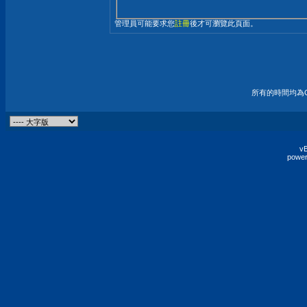
管理員可能要求您
註冊
後才可瀏覽此頁面。
所有的時間均為G
vB
power