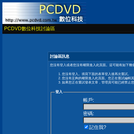
PCDVD數位科技討論區
討論區訊息
您沒有登入或者您沒有權限進入此頁面。這可能有如下幾個
您沒有登入。填寫下面的表單登入後再次嘗試。
您沒有足夠的權限進入此頁面。您正在嘗試編輯
如果您正在嘗試發表文章，管理員可能已經禁止
登入
帳戶:
密碼:
記住我?