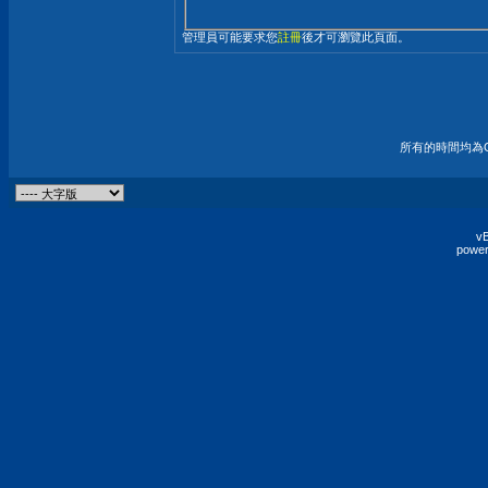
管理員可能要求您
註冊
後才可瀏覽此頁面。
所有的時間均為G
vB
power