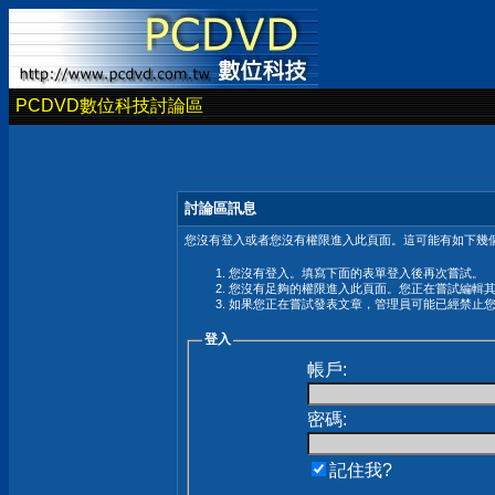
PCDVD數位科技討論區
討論區訊息
您沒有登入或者您沒有權限進入此頁面。這可能有如下幾個
您沒有登入。填寫下面的表單登入後再次嘗試。
您沒有足夠的權限進入此頁面。您正在嘗試編輯
如果您正在嘗試發表文章，管理員可能已經禁止
登入
帳戶:
密碼:
記住我?