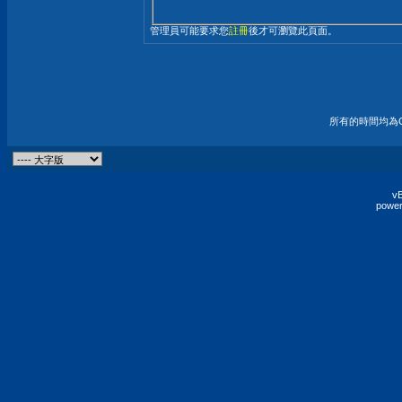
管理員可能要求您
註冊
後才可瀏覽此頁面。
所有的時間均為G
vB
power