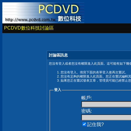
PCDVD數位科技討論區
討論區訊息
您沒有登入或者您沒有權限進入此頁面。這可能有如下幾個
您沒有登入。填寫下面的表單登入後再次嘗試。
您沒有足夠的權限進入此頁面。您正在嘗試編輯
如果您正在嘗試發表文章，管理員可能已經禁止
登入
帳戶:
密碼:
記住我?