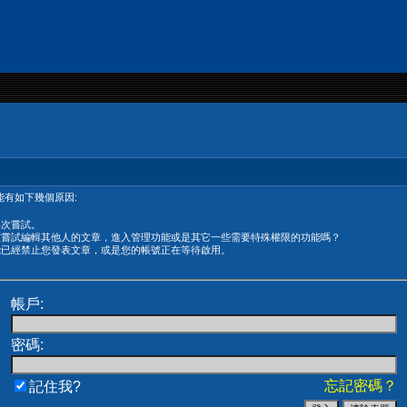
有如下幾個原因:
再次嘗試。
在嘗試編輯其他人的文章，進入管理功能或是其它一些需要特殊權限的功能嗎？
能已經禁止您發表文章，或是您的帳號正在等待啟用。
帳戶:
密碼:
忘記密碼？
記住我?