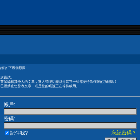
有如下幾個原因:
再次嘗試。
在嘗試編輯其他人的文章，進入管理功能或是其它一些需要特殊權限的功能嗎？
能已經禁止您發表文章，或是您的帳號正在等待啟用。
帳戶:
密碼:
忘記密碼？
記住我?