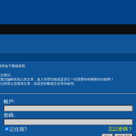
有如下幾個原因:
再次嘗試。
在嘗試編輯其他人的文章，進入管理功能或是其它一些需要特殊權限的功能嗎？
能已經禁止您發表文章，或是您的帳號正在等待啟用。
帳戶:
密碼:
忘記密碼？
記住我?