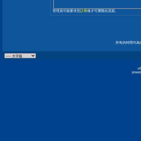
管理員可能要求您
註冊
後才可瀏覽此頁面。
所有的時間均為G
vB
power