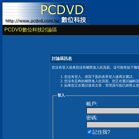
PCDVD數位科技討論區
討論區訊息
您沒有登入或者您沒有權限進入此頁面。這可能有如下幾個
您沒有登入。填寫下面的表單登入後再次嘗試。
您沒有足夠的權限進入此頁面。您正在嘗試編輯
如果您正在嘗試發表文章，管理員可能已經禁止
登入
帳戶:
密碼:
記住我?