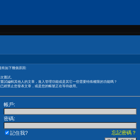
有如下幾個原因:
再次嘗試。
在嘗試編輯其他人的文章，進入管理功能或是其它一些需要特殊權限的功能嗎？
能已經禁止您發表文章，或是您的帳號正在等待啟用。
帳戶:
密碼:
忘記密碼？
記住我?