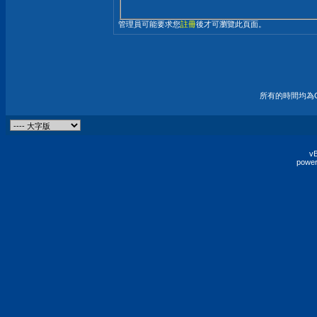
管理員可能要求您
註冊
後才可瀏覽此頁面。
所有的時間均為G
vB
power