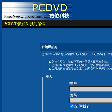
PCDVD數位科技討論區
討論區訊息
您沒有登入或者您沒有權限進入此頁面。這可能有如下幾個
您沒有登入。填寫下面的表單登入後再次嘗試。
您沒有足夠的權限進入此頁面。您正在嘗試編輯
如果您正在嘗試發表文章，管理員可能已經禁止
登入
帳戶:
密碼:
記住我?