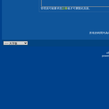
管理員可能要求您
註冊
後才可瀏覽此頁面。
所有的時間均為G
vB
power