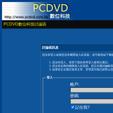
PCDVD數位科技討論區
討論區訊息
您沒有登入或者您沒有權限進入此頁面。這可能有如下幾個
您沒有登入。填寫下面的表單登入後再次嘗試。
您沒有足夠的權限進入此頁面。您正在嘗試編輯
如果您正在嘗試發表文章，管理員可能已經禁止
登入
帳戶:
密碼:
記住我?