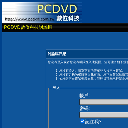
PCDVD數位科技討論區
討論區訊息
您沒有登入或者您沒有權限進入此頁面。這可能有如下幾個
您沒有登入。填寫下面的表單登入後再次嘗試。
您沒有足夠的權限進入此頁面。您正在嘗試編輯
如果您正在嘗試發表文章，管理員可能已經禁止
登入
帳戶:
密碼:
記住我?