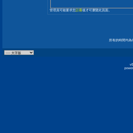
管理員可能要求您
註冊
後才可瀏覽此頁面。
所有的時間均為G
vB
power